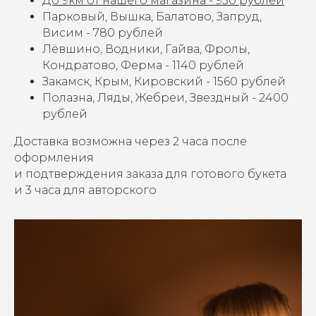
До 9км от нашего магазина - 950 рублей
Парковый, Вышка, Балатово, Запруд,
Висим - 780 рублей
Лёвшино, Водники, Гайва, Фролы,
Кондратово, Ферма - 1140 рублей
Закамск, Крым, Кировский - 1560 рублей
Полазна, Ляды, Жебреи, Звездный - 2400
рублей
Доставка возможна через 2 часа после
оформления
и подтверждения заказа для готового букета
и 3 часа для авторского